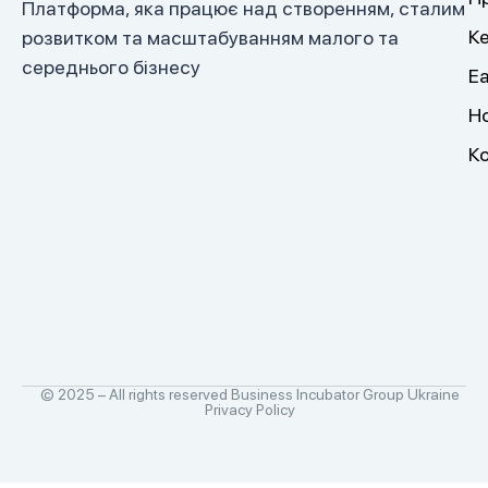
Платформа, яка працює над створенням, сталим
К
розвитком та масштабуванням малого та
середнього бізнесу
E
Н
К
© 2025 – All rights reserved Business Incubator Group Ukraine
Privacy Policy