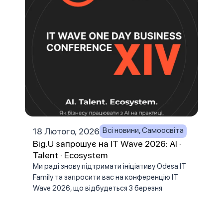
Всі новини
,
Самоосвіта
18 Лютого, 2026
27 С
Big.U запрошує на IT Wave 2026: AI ·
Як ч
Talent · Ecosystem
Мут
від
Ми раді знову підтримати ініціативу Odesa IT
Family та запросити вас на конференцію IT
нек
Wave 2026, що відбудеться 3 березня
Сист
орга
суча
найе