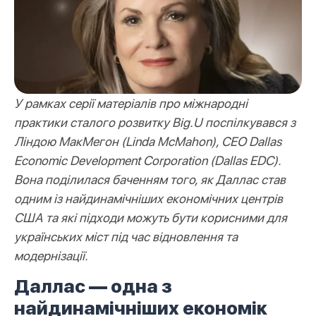
У рамках серії матеріалів про міжнародні
практики сталого розвитку Big.U поспілкувався з
Ліндою МакМегон (Linda McMahon), СЕО Dallas
Economic Development Corporation (Dallas EDC).
Вона поділилася баченням того, як Даллас став
одним із найдинамічніших економічних центрів
США та які підходи можуть бути корисними для
українських міст під час відновлення та
модернізації.
Даллас — одна з
найдинамічніших економік