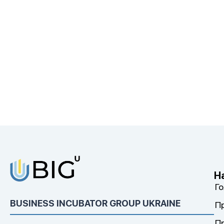
Н
Г
BUSINESS INCUBATOR GROUP UKRAINE
П
П