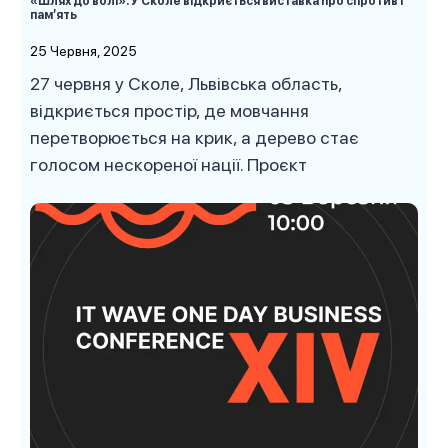
«Шлях до волі»: У Сколе відкриється виставка про спротив і
памʼять
25 Червня, 2025
27 червня у Сколе, Львівська область,
відкриється простір, де мовчання
перетворюється на крик, а дерево стає
голосом нескореної нації. Проєкт