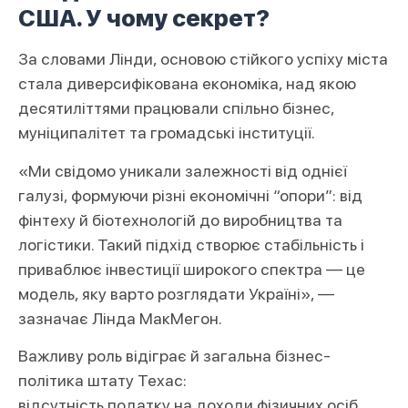
США. У чому секрет?
За словами Лінди, основою стійкого успіху міста
стала диверсифікована економіка, над якою
десятиліттями працювали спільно бізнес,
муніципалітет та громадські інституції.
«Ми свідомо уникали залежності від однієї
галузі, формуючи різні економічні “опори”: від
фінтеху й біотехнологій до виробництва та
логістики. Такий підхід створює стабільність і
приваблює інвестиції широкого спектра — це
модель, яку варто розглядати Україні», —
зазначає Лінда МакМегон.
Важливу роль відіграє й загальна бізнес-
політика штату Техас:
відсутність податку на доходи фізичних осіб,