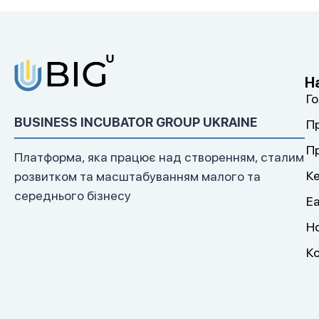
Н
Г
BUSINESS INCUBATOR GROUP UKRAINE
П
П
Платформа, яка працює над створенням, сталим
К
розвитком та масштабуванням малого та
середнього бізнесу
E
Н
К