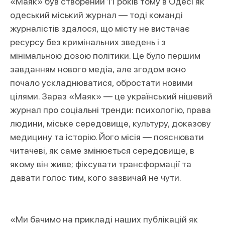
«Маяк» був створений 11 років тому в Одесі як
одеський міський журнал — тоді команді
журналістів здалося, що місту не вистачає
ресурсу без кримінальних зведень і з
мінімальною дозою політики. Це було першим
завданням нового медіа, але згодом
воно
почало ускладнюватися, обростати новими
цілями. Зараз «Маяк» — це український нішевий
журнал про соціальні тренди: психологію, права
людини, міське середовище, культуру, доказову
медицину та історію. Його місія — пояснювати
читачеві, як саме змінюється середовище, в
якому він живе; фіксувати трансформації та
давати голос тим, кого зазвичай не чути.
«Ми бачимо на прикладі наших публікацій як