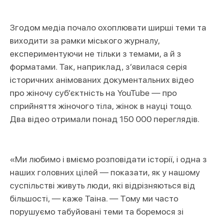
Згодом медіа почало охоплювати ширші теми та
виходити за рамки міського журналу,
експериментуючи не тільки з темами, а й з
форматами. Так, наприклад, з’явилася серія
історичних анімованих документальних відео
про жіночу суб’єктність на YouTube — про
сприйняття жіночого тіла, жінок в науці тощо.
Два відео отримали понад 150 000 переглядів.
«Ми любимо і вміємо розповідати історії, і одна з
наших головних цілей — показати, як у нашому
суспільстві живуть люди, які відрізняються від
більшості, — каже Таіна. — Тому ми часто
порушуємо табуйовані теми та боремося зі