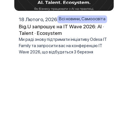
Всі новини
,
Самоосвіта
18 Лютого, 2026
27 С
Big.U запрошує на IT Wave 2026: AI ·
Як ч
Talent · Ecosystem
Мут
від
Ми раді знову підтримати ініціативу Odesa IT
Family та запросити вас на конференцію IT
нек
Wave 2026, що відбудеться 3 березня
Сист
орга
суча
найе